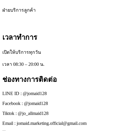
ฝ่ายบริการลูกค้า
โทร : 02-114-3555
เวลาทำการ
เปิดให้บริการทุกวัน
เวลา 08:30 – 20:00 น.
ช่องทางการติดต่อ
LINE ID : @jomaid128
Facebook : @jomaid128
Tiktok : @jo_allmaid128
Email : jomaid.marketing.official@gmail.com