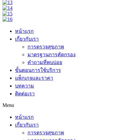
หน้าแรก
เกี่ยวกับเรา
การตรวจสุขภาพ
มาตรฐานการคัดกรอง
คำถามที่พบบ่อย
ขั้นตอนการใช้บริการ
แพ็กเกจและราคา
บทความ
ติดต่อเรา
Menu
หน้าแรก
เกี่ยวกับเรา
การตรวจสุขภาพ