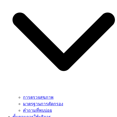
การตรวจสุขภาพ
มาตรฐานการคัดกรอง
คำถามที่พบบ่อย
ขั้นตอนการใช้บริการ