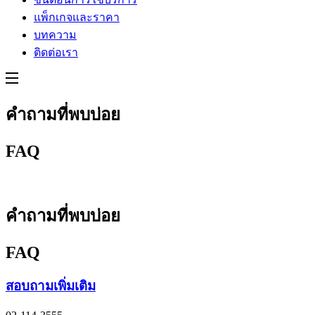
แพ็กเกจและราคา
บทความ
ติดต่อเรา
คำถามที่พบบ่อย
FAQ
คำถามที่พบบ่อย
FAQ
สอบถามเพิ่มเติม