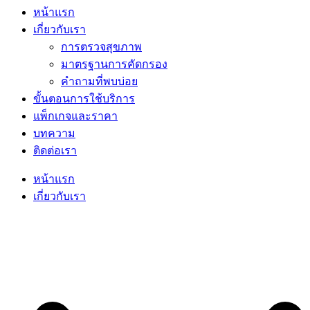
หน้าแรก
เกี่ยวกับเรา
การตรวจสุขภาพ
มาตรฐานการคัดกรอง
คำถามที่พบบ่อย
ขั้นตอนการใช้บริการ
แพ็กเกจและราคา
บทความ
ติดต่อเรา
หน้าแรก
เกี่ยวกับเรา