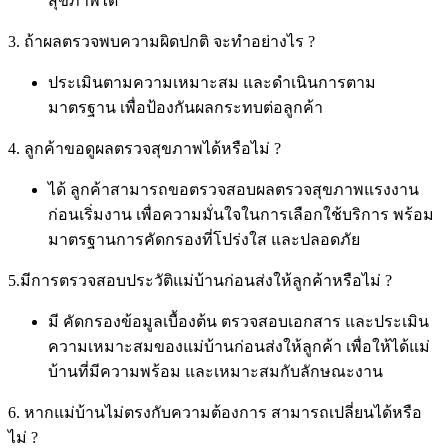
สุขภาพได้
3. ถ้าผลตรวจพบความผิดปกติ จะทำอย่างไร ?
ประเมินตามความเหมาะสม และดำเนินการตาม
มาตรฐาน เพื่อป้องกันผลกระทบต่อลูกค้า
4. ลูกค้าขอดูผลตรวจสุขภาพได้หรือไม่ ?
ได้ ลูกค้าสามารถขอตรวจสอบผลตรวจสุขภาพแรงงาน
ก่อนเริ่มงาน เพื่อความมั่นใจในการเลือกใช้บริการ พร้อม
มาตรฐานการคัดกรองที่โปร่งใส และปลอดภัย
5.มีการตรวจสอบประวัติแม่บ้านก่อนส่งให้ลูกค้าหรือไม่ ?
มี คัดกรองข้อมูลเบื้องต้น ตรวจสอบเอกสาร และประเมิน
ความเหมาะสมของแม่บ้านก่อนส่งให้ลูกค้า เพื่อให้ได้แม่
บ้านที่มีความพร้อม และเหมาะสมกับลักษณะงาน
6. หากแม่บ้านไม่ตรงกับความต้องการ สามารถเปลี่ยนได้หรือ
ไม่ ?